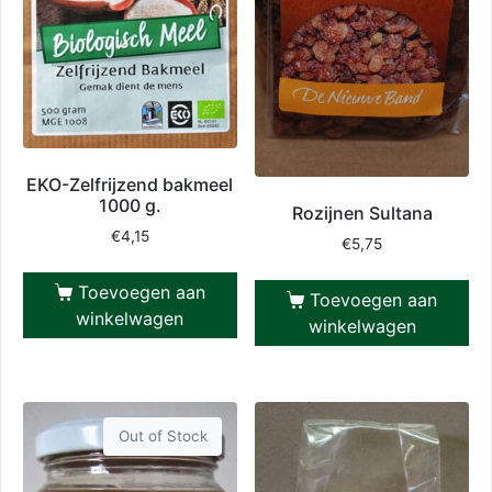
EKO-Zelfrijzend bakmeel
1000 g.
Rozijnen Sultana
€
4,15
€
5,75
Toevoegen aan
Toevoegen aan
winkelwagen
winkelwagen
Out of Stock