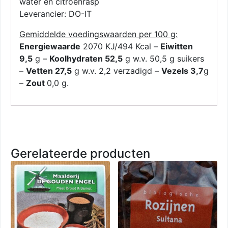
water en citroenrasp
Leverancier: DO-IT
Gemiddelde voedingswaarden per 100 g:
Energiewaarde
2070 KJ/494 Kcal –
Eiwitten
9,5
g –
Koolhydraten 52,5
g w.v. 50,5 g suikers
–
Vetten 27,5
g w.v. 2,2 verzadigd –
Vezels 3,7
g
–
Zout
0,0 g.
Gerelateerde producten