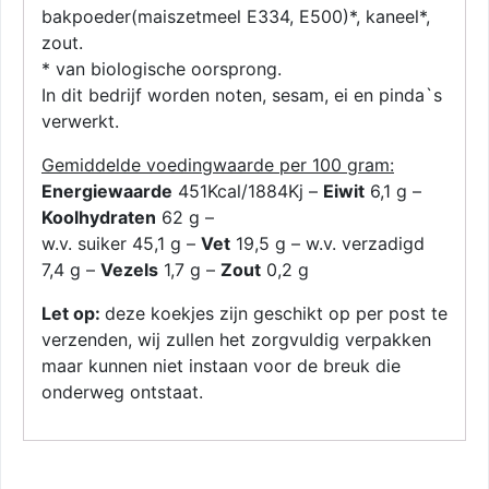
bakpoeder(maiszetmeel E334, E500)*, kaneel*,
zout.
* van biologische oorsprong.
In dit bedrijf worden noten, sesam, ei en pinda`s
verwerkt.
Gemiddelde voedingwaarde per 100 gram:
Energiewaarde
451Kcal/1884Kj –
Eiwit
6,1 g –
Koolhydraten
62 g –
w.v. suiker 45,1 g –
Vet
19,5 g – w.v. verzadigd
7,4 g –
Vezels
1,7 g –
Zout
0,2 g
Let op:
deze koekjes zijn geschikt op per post te
verzenden, wij zullen het zorgvuldig verpakken
maar kunnen niet instaan voor de breuk die
onderweg ontstaat.