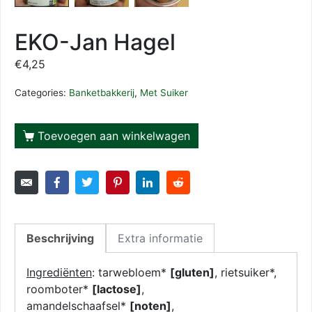
EKO-Jan Hagel
€
4,25
Categories:
Banketbakkerij
,
Met Suiker
Toevoegen aan winkelwagen
Beschrijving
Extra informatie
Ingrediënten
: tarwebloem*
[gluten]
, rietsuiker*,
roomboter*
[lactose]
,
amandelschaafsel*
[noten]
,