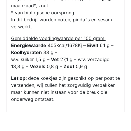
maanzaad*, zout.
* van biologische oorsprong.
In dit bedrijf worden noten, pinda`s en sesam
verwerkt.
Gemiddelde voedingwaarde per 100 gram:
Energiewaarde
405Kcal/1678Kj –
Eiwit
6,1 g –
Koolhydraten
33 g –
w.v. suiker 1,5 g –
Vet
27,1 g – w.v. verzadigd
18,3 g –
Vezels
0,8 g –
Zout
0,9 g
Let op:
deze koekjes zijn geschikt op per post te
verzenden, wij zullen het zorgvuldig verpakken
maar kunnen niet instaan voor de breuk die
onderweg ontstaat.